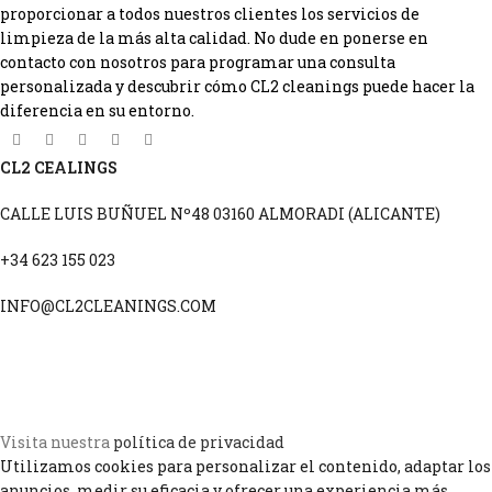
proporcionar a todos nuestros clientes los servicios de
limpieza de la más alta calidad. No dude en ponerse en
contacto con nosotros para programar una consulta
personalizada y descubrir cómo CL2 cleanings puede hacer la
diferencia en su entorno.
CL2 CEALINGS
CALLE LUIS BUÑUEL Nº48 03160 ALMORADI (ALICANTE)
+34 623 155 023
INFO@CL2CLEANINGS.COM
POLITICA DE PRIVACIDAD
POLÍTICA DE COOKIES
AVISO LEGAL
Visita nuestra
política de privacidad
Utilizamos cookies para personalizar el contenido, adaptar los
anuncios, medir su eficacia y ofrecer una experiencia más